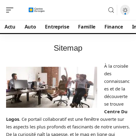
Actu
Auto
Entreprise
Famille
Finance
I
Sitemap
À la croisée
des
connaissanc
es et de la
découverte
se trouve
Centre Du
Logos
. Ce portail collaboratif est une fenêtre ouverte sur
les aspects les plus profonds et fascinants de notre univers.
De la curiosité naît la sagesse, et le mag en ligne qui