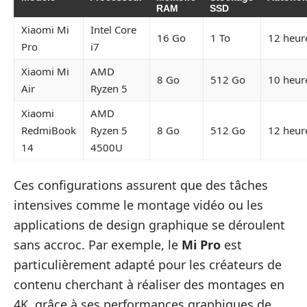
RAM
SSD
Xiaomi Mi
Intel Core
16 Go
1 To
12 heur
Pro
i7
Xiaomi Mi
AMD
8 Go
512 Go
10 heur
Air
Ryzen 5
Xiaomi
AMD
RedmiBook
Ryzen 5
8 Go
512 Go
12 heur
14
4500U
Ces configurations assurent que des tâches
intensives comme le montage vidéo ou les
applications de design graphique se déroulent
sans accroc. Par exemple, le
Mi Pro
est
particulièrement adapté pour les créateurs de
contenu cherchant à réaliser des montages en
4K, grâce à ses performances graphiques de