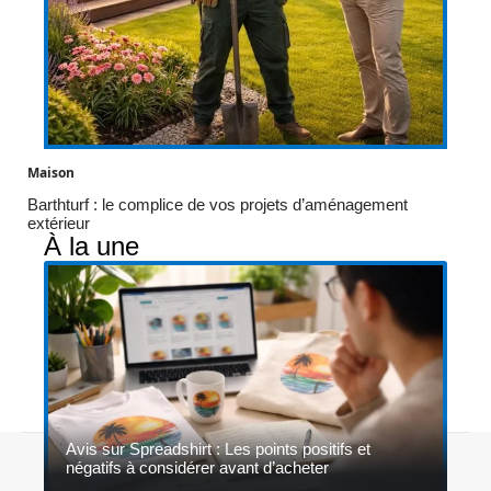
Maison
Barthturf : le complice de vos projets d’aménagement
extérieur
À la une
Avis sur Spreadshirt : Les points positifs et
Contact
Mentions légales
Sitemap
négatifs à considérer avant d’acheter