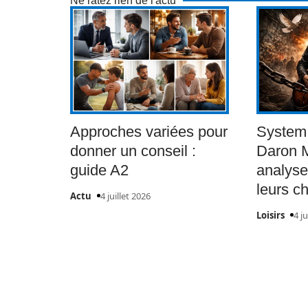
Ne ratez rien de l'actu
Approches variées pour
System 
donner un conseil :
Daron M
guide A2
analyse
leurs c
Actu
4 juillet 2026
Loisirs
4 ju