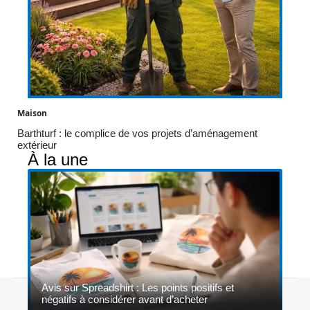
Maison
Barthturf : le complice de vos projets d’aménagement
extérieur
À la une
Avis sur Spreadshirt : Les points positifs et
Contact
Mentions légales
Sitemap
négatifs à considérer avant d’acheter