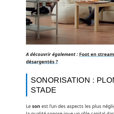
A découvrir également :
Foot en streami
désargentés ?
SONORISATION : PL
STADE
Le
son
est l’un des aspects les plus négli
la qualité sonore joue un rôle capital d