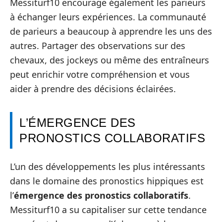
Messiturf10 encourage également les parieurs
à échanger leurs expériences. La communauté
de parieurs a beaucoup à apprendre les uns des
autres. Partager des observations sur des
chevaux, des jockeys ou même des entraîneurs
peut enrichir votre compréhension et vous
aider à prendre des décisions éclairées.
L’ÉMERGENCE DES
PRONOSTICS COLLABORATIFS
L’un des développements les plus intéressants
dans le domaine des pronostics hippiques est
l’
émergence des pronostics collaboratifs
.
Messiturf10 a su capitaliser sur cette tendance