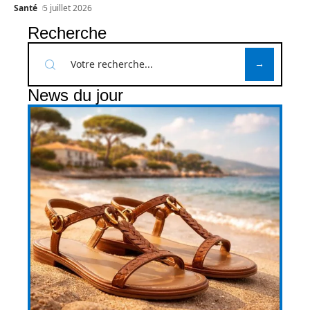
Santé
5 juillet 2026
Recherche
News du jour