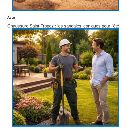
Actu
Chaussure Saint-Tropez : les sandales iconiques pour l’été