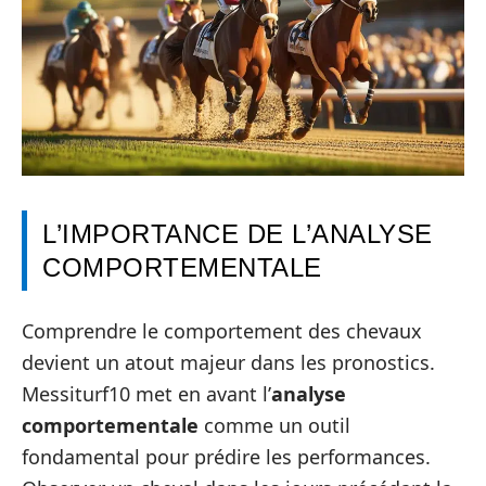
L’IMPORTANCE DE L’ANALYSE
COMPORTEMENTALE
Comprendre le comportement des chevaux
devient un atout majeur dans les pronostics.
Messiturf10 met en avant l’
analyse
comportementale
comme un outil
fondamental pour prédire les performances.