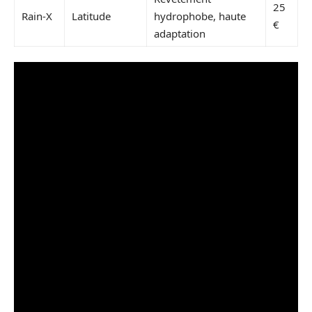
25
Rain-X
Latitude
hydrophobe, haute
€
adaptation