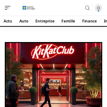
Actu
Auto
Entreprise
Famille
Finance
I