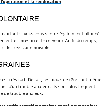
l’opération et la rééducation
VOLONTAIRE
t (surtout si vous vous sentez également ballonné
n entre l’intestin et le cerveau). Au fil du temps,
n désirée, voire nuisible.
GRAINES
é est très fort. De fait, les maux de tête sont même
es d’un trouble anxieux. Ils sont plus fréquents
pe de trouble anxieux.
urs tarifs complémentaires santé pour seniors